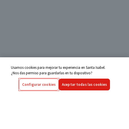
Usamos cookies para mejorar tu experiencia en Santa Isabel.
¿Nos das permiso para guardarlas en tu dispositivo?
Configurar cookies
Aceptar todas las cookies
Centro de Ayuda
Si tienes alguna duda ingresa aquí
Seguimiento de Compras