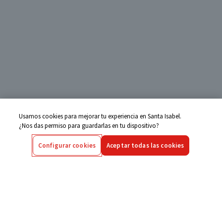
Usamos cookies para mejorar tu experiencia en Santa Isabel.
¿Nos das permiso para guardarlas en tu dispositivo?
Configurar cookies
Aceptar todas las cookies
Centro de Ayuda
Si tienes alguna duda ingresa aquí
Seguimiento de Compras