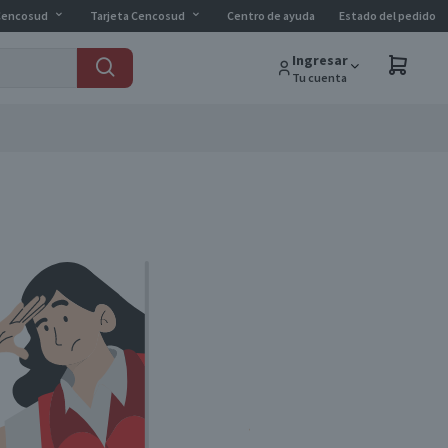
Cencosud
Tarjeta Cencosud
Centro de ayuda
Estado del pedido
Ingresar
Tu cuenta