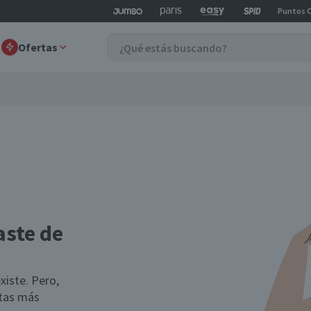
Puntos 
Ofertas
aste de
xiste. Pero,
rtas más