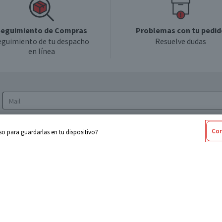
eguimiento de Compras
Problemas con tu pedid
eguimiento de tu despacho
Resuelve dudas
en línea
Acepto los
Términos y Condiciones
y la
Política
Con
o para guardarlas en tu dispositivo?
de privacidad y de tratamiento de datos
personales
sabel
Cencosud
ores
Paris