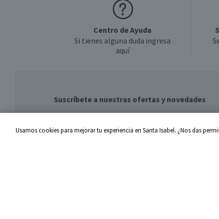
Centro de Ayuda
S
Si tienes alguna duda ingresa
S
aquí
Suscríbete a nuestras ofertas y novedades
Usamos cookies para mejorar tu experiencia en Santa Isabel. ¿Nos das permis
Centro de Ayuda
Santa I
Problemas con tu pedido
Proveed