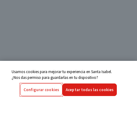
Usamos cookies para mejorar tu experiencia en Santa Isabel.
¿Nos das permiso para guardarlas en tu dispositivo?
Configurar cookies
Aceptar todas las cookies
Centro de Ayuda
Si tienes alguna duda ingresa aquí
Seguimiento de Compras