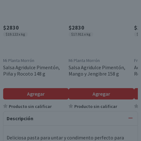
$2830
$2830
$1
$19.122 x kg
$17.911 x kg
$1
Mi Planta Morrón
Mi Planta Morrón
Fra
Salsa Agridulce Pimentón,
Salsa Agridulce Pimentón,
Ace
Piña y Rocoto 148 g
Mango y Jengibre 158 g
Rel
Agregar
Agregar
Producto sin calificar
Producto sin calificar
Descripción
Deliciosa pasta para untar y condimento perfecto para