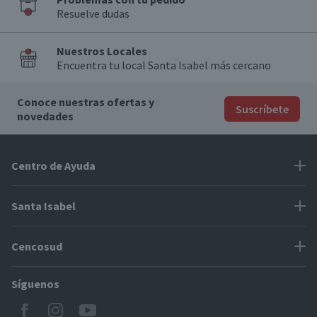
Resuelve dudas
Nuestros Locales
Encuentra tu local Santa Isabel más cercano
Conoce nuestras ofertas y
Suscríbete
novedades
Centro de Ayuda
Problemas con tu pedido
Santa Isabel
Información de pago
Proveedores
Cencosud
Cómo modificar mis datos
Espacio Mypes
Modos de entrega y cobertura
Síguenos
Paris
Concursos
Locales Santa Isabel
Jumbo