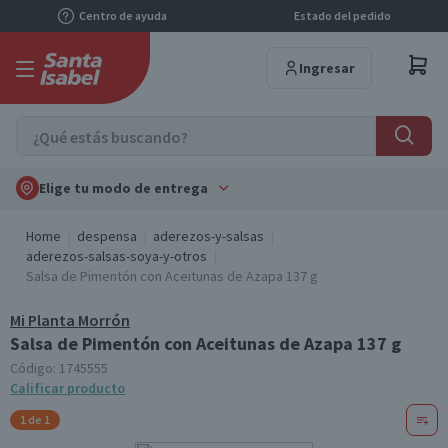
Centro de ayuda
Estado del pedido
Ingresar
Elige tu modo de entrega
Home
despensa
aderezos-y-salsas
aderezos-salsas-soya-y-otros
Salsa de Pimentón con Aceitunas de Azapa 137 g
Mi Planta Morrón
Salsa de Pimentón con Aceitunas de Azapa 137 g
Código:
1745555
Calificar producto
1 de 1