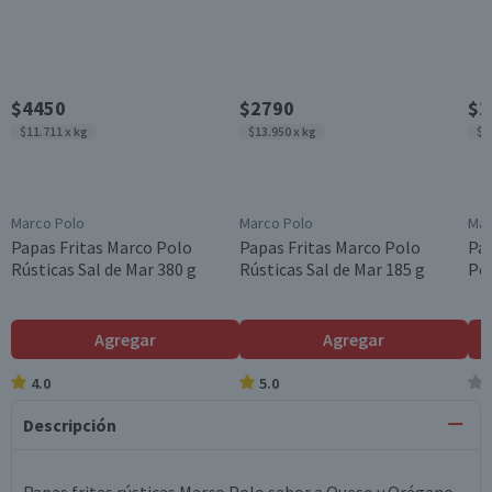
$4450
$2790
$2
$11.711 x kg
$13.950 x kg
$1
Marco Polo
Marco Polo
Mar
Papas Fritas Marco Polo
Papas Fritas Marco Polo
Pap
Rústicas Sal de Mar 380 g
Rústicas Sal de Mar 185 g
Pol
Agregar
Agregar
4.0
5.0
Descripción