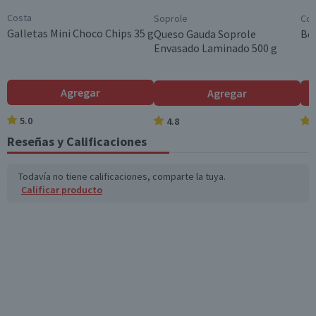
Variedad
Costa
Soprole
Coc
Grasas trans (g)
0,1
0
Saborizado
Galletas Mini Choco Chips 35 g
Queso Gauda Soprole
Beb
Envasado Laminado 500 g
Garantía Mínima Legal
Colesterol (mg)
1
0,3
Válida hasta su fecha de caducidad
Hidratos de Carbon
58,6
17,6
Agregar
Agregar
o disponibles (g)
5.0
4.8
Azúcares totales
2,2
0,7
(g)
Reseñas y Calificaciones
Sodio (mg)
444
133,2
Todavía no tiene calificaciones, comparte la tuya.
Calificar producto
*Ingesta de referencia de un adulto promedio (8400 kj / 2000 kcal)