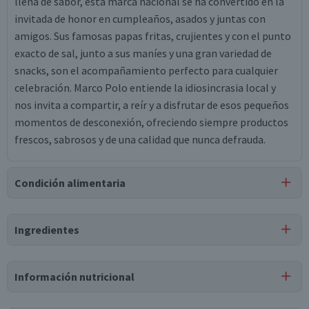
llena de sabor, esta marca nacional se ha convertido en la
invitada de honor en cumpleaños, asados y juntas con
amigos. Sus famosas papas fritas, crujientes y con el punto
exacto de sal, junto a sus maníes y una gran variedad de
snacks, son el acompañamiento perfecto para cualquier
celebración. Marco Polo entiende la idiosincrasia local y
nos invita a compartir, a reír y a disfrutar de esos pequeños
momentos de desconexión, ofreciendo siempre productos
frescos, sabrosos y de una calidad que nunca defrauda.
Condición alimentaria
Certificación
Ingredientes
Libre de
Libre de
Libre de
Mariscos
Huevo
Peces
y Crustáceos
Ingredientes
Información nutricional
papas seleccionadas, aceite vegetal de maravilla, aceite
vegetal de soya, tbhq, ácido cítrico, dimetilpolisiloxano,