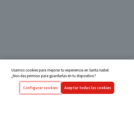
Usamos cookies para mejorar tu experiencia en Santa Isabel.
¿Nos das permiso para guardarlas en tu dispositivo?
Configurar cookies
Aceptar todas las cookies
Centro de Ayuda
Si tienes alguna duda ingresa aquí
Seguimiento de Compras