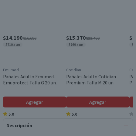
$14.190
$15.370
$1
$16.690
$22.490
$710 x un
$769 x un
$6
Emumed
Cotidian
Car
Pañales Adulto Emumed-
Pañales Adulto Cotidian
Pañ
Emuprotect Talla G 20 un.
Premium Talla M 20 un.
Pre
Agregar
Agregar
5.0
5.0
Descripción