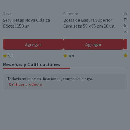
Talla
M
Zeu
Nova
Superior
To
Servilletas Nova Clásica
Bolsa de Basura Superior
Descripción de Tecnología
Ar
Cóctel 150 un.
Camiseta 50 x 65 cm 10 un.
Gel súper absorbente, Suaviza olores, Cubierta suave y
Paq
respirable e Indicador de humedad.
Garantía Mínima Legal
Agregar
Agregar
6 meses, a partir de la entrega del producto
5.0
4.9
Reseñas y Calificaciones
Todavía no tiene calificaciones, comparte la tuya.
Calificar producto