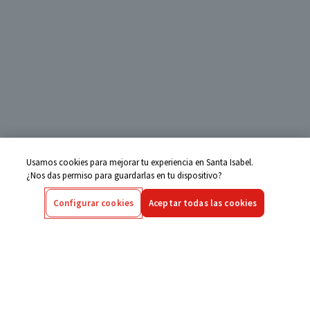
Usamos cookies para mejorar tu experiencia en Santa Isabel.
¿Nos das permiso para guardarlas en tu dispositivo?
Configurar cookies
Aceptar todas las cookies
Centro de Ayuda
Si tienes alguna duda ingresa aquí
Seguimiento de Compras