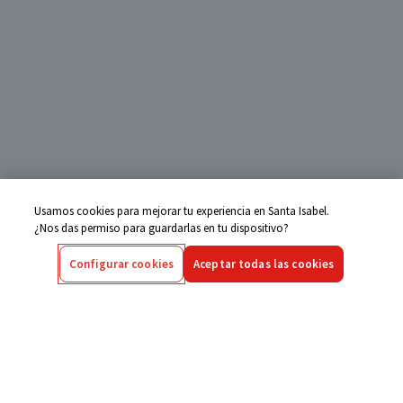
Usamos cookies para mejorar tu experiencia en Santa Isabel.
¿Nos das permiso para guardarlas en tu dispositivo?
Configurar cookies
Aceptar todas las cookies
Centro de Ayuda
Si tienes alguna duda ingresa aquí
Seguimiento de Compras