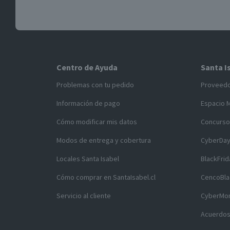
Centro de Ayuda
Santa I
Problemas con tu pedido
Proveed
Información de pago
Espacio 
Cómo modificar mis datos
Concurso
Modos de entrega y cobertura
CyberDa
Locales Santa Isabel
BlackFrid
Cómo comprar en SantaIsabel.cl
CencoBla
Servicio al cliente
CyberMo
Acuerdos