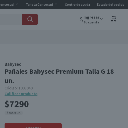
Cencosud
Tarjeta Cencosud
Centro de ayuda
Estado del pedido
Ingresar
Tu cuenta
Babysec
Pañales Babysec Premium Talla G 18
un.
Código:
1998040
Calificar producto
$7290
$405 x un