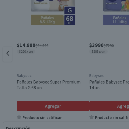
$14.990
$3990
$24.890
$7290
$220 x un
$285 x un
Babysec
Babysec
Pañales Babysec Super Premium
Pañales Babysec Pr
Talla G 68 un.
14 un.
Agregar
Agreg
Producto sin calificar
Producto sin califi
Descripción