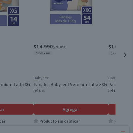
$14.990
$14.990
$20.890
$2
$278 x un
$278 x un
Babysec
Babysec
emium Talla XG
Pañales Babysec Premium Talla XXG
Pañales Bab
54 un.
54 un.
ar
Agregar
car
Producto sin calificar
Producto s