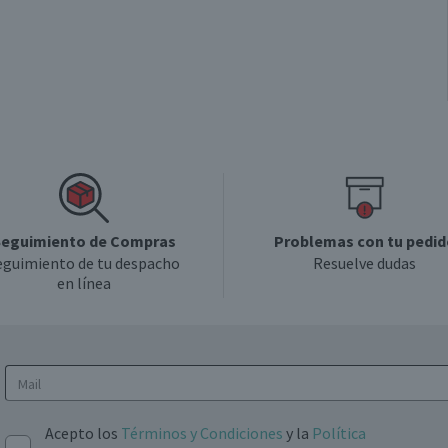
Válida hasta su fecha de caducidad
Válida hasta su fecha de caducidad
eguimiento de Compras
Problemas con tu pedid
eguimiento de tu despacho
Resuelve dudas
en línea
Acepto los
Términos y Condiciones
y la
Política