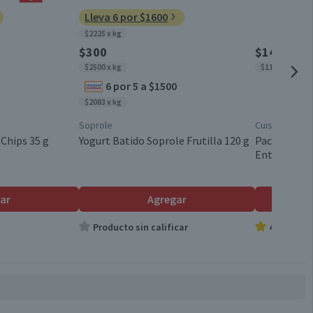
Lleva 6 por $1600
Unisex
$2225 x kg
$300
$14.280
$2500 x kg
$1190 x lt
Paquete
6 por 5 a $1500
$2083 x kg
Chile
Soprole
Cuisine & Co
 Chips 35 g
Yogurt Batido Soprole Frutilla 120 g
Pack 12 un. 
Entera 1 L
Bebé
ar
Agregar
Premium
Producto sin calificar
4.9
G
Confort Flex