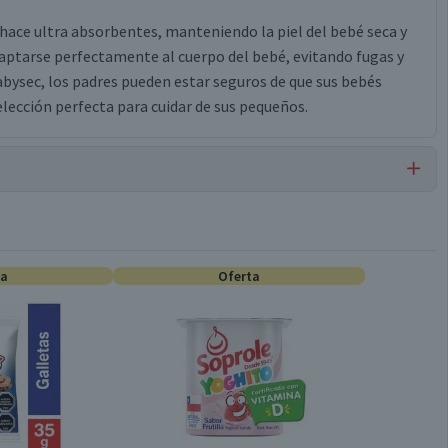
hace ultra absorbentes, manteniendo la piel del bebé seca y
ptarse perfectamente al cuerpo del bebé, evitando fugas y
bysec, los padres pueden estar seguros de que sus bebés
lección perfecta para cuidar de sus pequeños.
Pañales Desechables
ta
Oferta
Súper absorbente, Celulosa, Polietileno, Tela No Tejida,
Elásticos, Cinta Frontal, Cinta Precombinada, Adhesivos,
Elástico de Cintura, Aroma
18 unidades