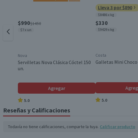
Lleva 3 por $890
Género
$8486 x kg
$990
$330
$1450
$9429 x kg
$7 x un
Envase
País de Origen
Costa
Nova
Galletas Mini Choco
Servilletas Nova Clásica Cóctel 150
un.
Variedad
Agreg
Agregar
Modelo
5.0
5.0
Reseñas y Calificaciones
Talla
Todavía no tiene calificaciones, comparte la tuya.
Calificar producto
Descripción de Tecnología