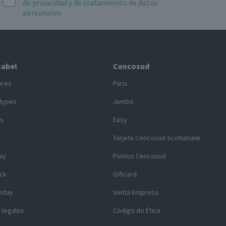
de privacidad y de tratamiento de datos
personales
sabel
Cencosud
ores
Paris
Mypes
Jumbo
s
Easy
y
Tarjeta Cencosud Scotiabank
ay
Puntos Cencosud
ck
Giftcard
nday
Venta Empresa
 legales
Código de Ética