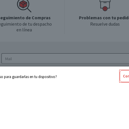
eguimiento de Compras
Problemas con tu pedid
eguimiento de tu despacho
Resuelve dudas
en línea
Acepto los
Términos y Condiciones
y la
Política
Con
o para guardarlas en tu dispositivo?
de privacidad y de tratamiento de datos
personales
sabel
Cencosud
ores
Paris