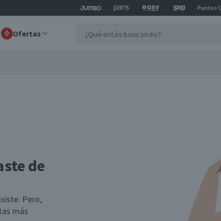
Puntos 
Ofertas
aste de
xiste. Pero,
rtas más