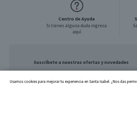
Centro de Ayuda
S
Si tienes alguna duda ingresa
S
aquí
Suscríbete a nuestras ofertas y novedades
Usamos cookies para mejorar tu experiencia en Santa Isabel. ¿Nos das permis
Centro de Ayuda
Santa I
Problemas con tu pedido
Proveed