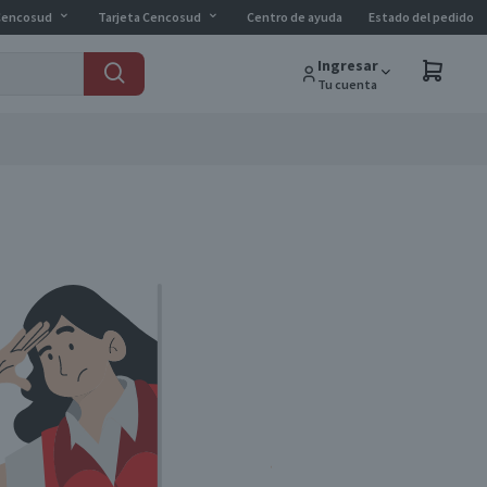
Cencosud
Tarjeta Cencosud
Centro de ayuda
Estado del pedido
Ingresar
Tu cuenta