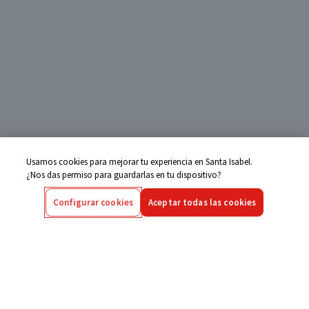
Usamos cookies para mejorar tu experiencia en Santa Isabel.
¿Nos das permiso para guardarlas en tu dispositivo?
Configurar cookies
Aceptar todas las cookies
Centro de Ayuda
Si tienes alguna duda ingresa aquí
Seguimiento de Compras