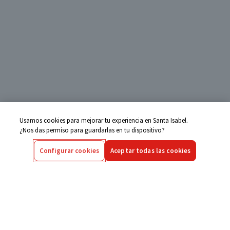
Usamos cookies para mejorar tu experiencia en Santa Isabel.
¿Nos das permiso para guardarlas en tu dispositivo?
Configurar cookies
Aceptar todas las cookies
Centro de Ayuda
Si tienes alguna duda ingresa aquí
Seguimiento de Compras