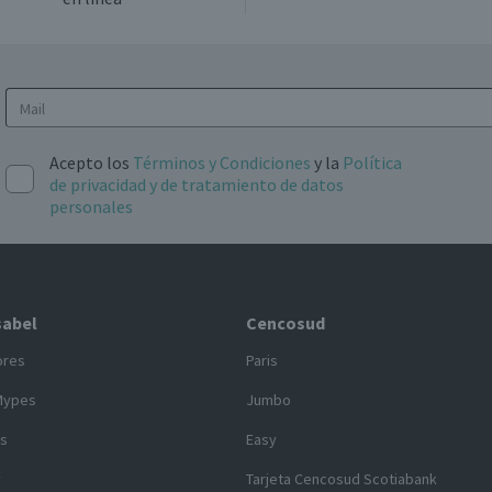
Acepto los
Términos y Condiciones
y la
Política
de privacidad y de tratamiento de datos
personales
sabel
Cencosud
ores
Paris
Mypes
Jumbo
s
Easy
y
Tarjeta Cencosud Scotiabank