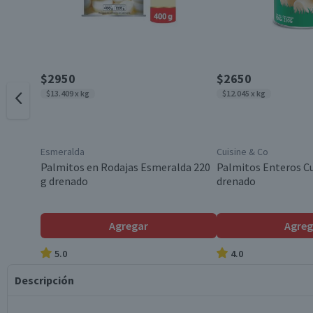
$2950
$2650
$13.409 x kg
$12.045 x kg
Esmeralda
Cuisine & Co
Palmitos en Rodajas Esmeralda 220
Palmitos Enteros Cu
g drenado
drenado
Agregar
Agreg
5.0
4.0
Descripción