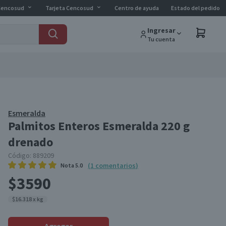
Cencosud
Tarjeta Cencosud
Centro de ayuda
Estado del pedido
Ingresar
Tu cuenta
Esmeralda
Palmitos Enteros Esmeralda 220 g
drenado
Código:
889209
(
1
comentarios
)
Nota
5.0
$3590
$16.318 x kg