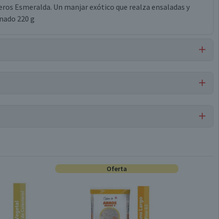
teros Esmeralda. Un manjar exótico que realza ensaladas y
enado 220 g
Por cada 1 porción
Palmitos
23
1,9
Oferta
Unitario
0
2,8
Almacenar en lugar limpio, fresco y seco.