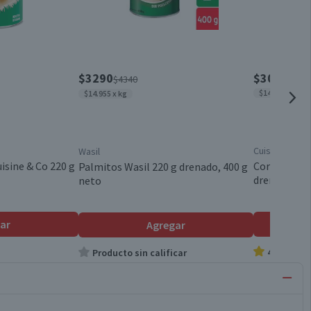
$3290
$3090
$4340
$14.045 x kg
$14.955 x kg
Cuisine & Co
Wasil
isine & Co 220 g
Corazón de 
Palmitos Wasil 220 g drenado, 400 g
drenado
neto
ar
Agregar
4.0
Producto sin calificar