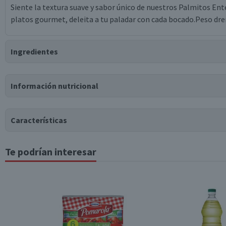
Siente la textura suave y sabor único de nuestros Palmitos En
platos gourmet, deleita a tu paladar con cada bocado.Peso dr
Ingredientes
Ingredientes
Información nutricional
palmitos, agua, sal, ácido cítrico.
Tabla nutricional
Características
Valores medios
Por cada 100g/ml
Te podrían interesar
Tipo de Producto
Energía (kCal)
23
Proteínas (g)
1,9
Pack-Unitario
Grasas Totales (g)
0
Hidratos de Carbono disponibles (g)
2,8
Almacenamiento