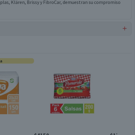
roplas, Klären, Brissy y FibroCar, demuestran su compromiso
Palas
ta
1 unidad