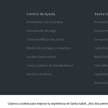
Centro de Ayuda
Santa I
Problemas con tu pedido
Proveed
Información de pago
Espacio 
Cómo modificar mis datos
Concurso
Modos de entrega y cobertura
CyberDa
Locales Santa Isabel
BlackFrid
Cómo comprar en SantaIsabel.cl
CencoBla
Servicio al cliente
CyberMo
Acuerdos
Usamos cookies para mejorar tu experiencia en Santa Isabel. ¿Nos das permis
Copyright ©