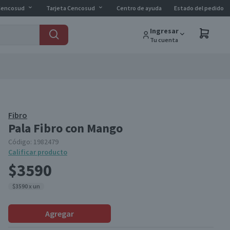
Cencosud
Tarjeta Cencosud
Centro de ayuda
Estado del pedido
Ingresar
Tu cuenta
Fibro
Pala Fibro con Mango
Código:
1982479
Calificar producto
$3590
$3590 x un
Agregar