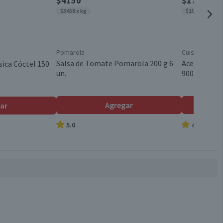
$4150
$1790
$3458 x kg
$1989 x lt
Pomarola
Cuisine & Co
Salsa de Tomate Pomarola 200 g 6
Aceite Veget
sica Cóctel 150
un.
900 ml
Agregar
ar
5.0
4.8