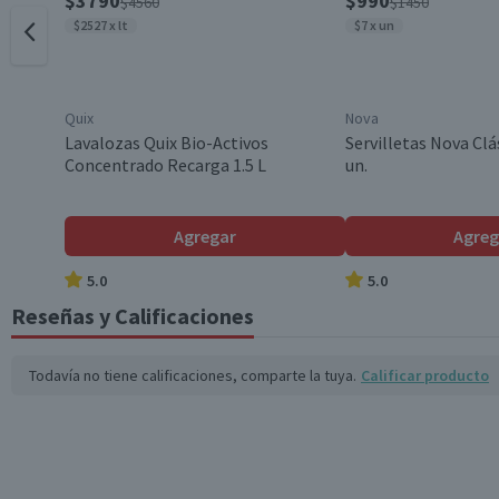
$3790
$990
$4560
$1450
$2527 x lt
$7 x un
Quix
Nova
Lavalozas Quix Bio-Activos
Servilletas Nova Clá
Concentrado Recarga 1.5 L
un.
Agregar
Agreg
5.0
5.0
Reseñas y Calificaciones
Todavía no tiene calificaciones, comparte la tuya.
Calificar producto