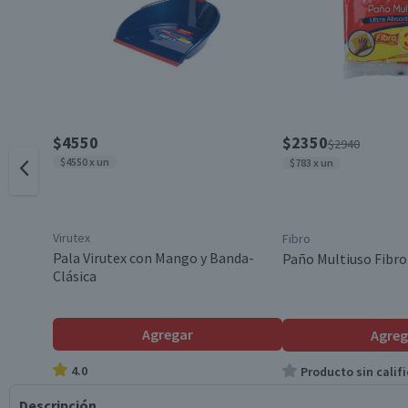
$4550
$2350
$2940
$4550 x un
$783 x un
Virutex
Fibro
Pala Virutex con Mango y Banda-
Paño Multiuso Fibro 
Clásica
Agregar
Agreg
4.0
Producto sin califi
Descripción