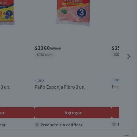
$2360
$2550
$2950
$2550 x un
$787 x un
Fibro
Fibro
Escobillón 
3 un.
Paño Esponja Fibro 3 un.
ar
Agregar
Producto s
car
Producto sin calificar