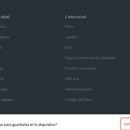
sabel
Cencosud
ores
Paris
Mypes
Jumbo
s
Easy
y
Tarjeta Cencosud Scotiabank
ay
Puntos Cencosud
ck
Giftcard
nday
Venta Empresa
 legales
Código de Ética
Con
o para guardarlas en tu dispositivo?
 2025 Cencosud - Santa Isabel
Términos y Condiciones
|
Seguridad y Pr