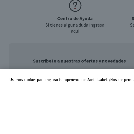
Centro de Ayuda
S
Si tienes alguna duda ingresa
S
aquí
Suscríbete a nuestras ofertas y novedades
Usamos cookies para mejorar tu experiencia en Santa Isabel. ¿Nos das permis
Centro de Ayuda
Santa I
Problemas con tu pedido
Proveed