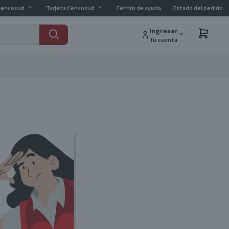
Cencosud
Tarjeta Cencosud
Centro de ayuda
Estado del pedido
Ingresar
Tu cuenta