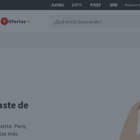
Puntos 
Ofertas
aste de
xiste. Pero,
rtas más