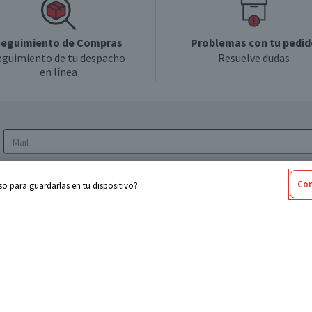
eguimiento de Compras
Problemas con tu pedid
eguimiento de tu despacho
Resuelve dudas
en línea
Acepto los
Términos y Condiciones
y la
Política
Con
o para guardarlas en tu dispositivo?
de privacidad y de tratamiento de datos
personales
sabel
Cencosud
ores
Paris