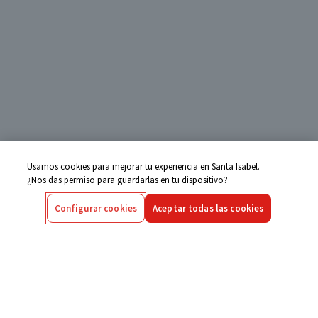
Usamos cookies para mejorar tu experiencia en Santa Isabel.
¿Nos das permiso para guardarlas en tu dispositivo?
Configurar cookies
Aceptar todas las cookies
Centro de Ayuda
Si tienes alguna duda ingresa aquí
Seguimiento de Compras