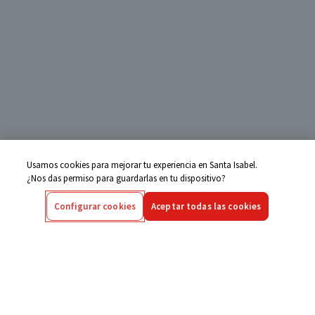
Usamos cookies para mejorar tu experiencia en Santa Isabel.
¿Nos das permiso para guardarlas en tu dispositivo?
Configurar cookies
Aceptar todas las cookies
Centro de Ayuda
Si tienes alguna duda ingresa aquí
Seguimiento de Compras