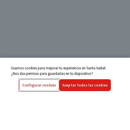
Usamos cookies para mejorar tu experiencia en Santa Isabel.
¿Nos das permiso para guardarlas en tu dispositivo?
Configurar cookies
Aceptar todas las cookies
Centro de Ayuda
Si tienes alguna duda ingresa aquí
Seguimiento de Compras