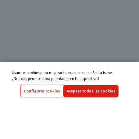
Usamos cookies para mejorar tu experiencia en Santa Isabel.
¿Nos das permiso para guardarlas en tu dispositivo?
Configurar cookies
Aceptar todas las cookies
Centro de Ayuda
Si tienes alguna duda ingresa aquí
Seguimiento de Compras