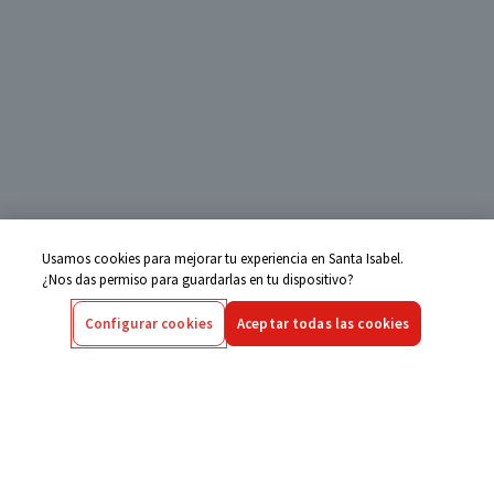
Usamos cookies para mejorar tu experiencia en Santa Isabel.
¿Nos das permiso para guardarlas en tu dispositivo?
Configurar cookies
Aceptar todas las cookies
Centro de Ayuda
Si tienes alguna duda ingresa aquí
Seguimiento de Compras