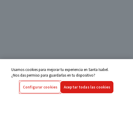
Usamos cookies para mejorar tu experiencia en Santa Isabel.
¿Nos das permiso para guardarlas en tu dispositivo?
Configurar cookies
Aceptar todas las cookies
Centro de Ayuda
Si tienes alguna duda ingresa aquí
Seguimiento de Compras