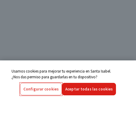
Usamos cookies para mejorar tu experiencia en Santa Isabel.
¿Nos das permiso para guardarlas en tu dispositivo?
Configurar cookies
Aceptar todas las cookies
Centro de Ayuda
Si tienes alguna duda ingresa aquí
Seguimiento de Compras