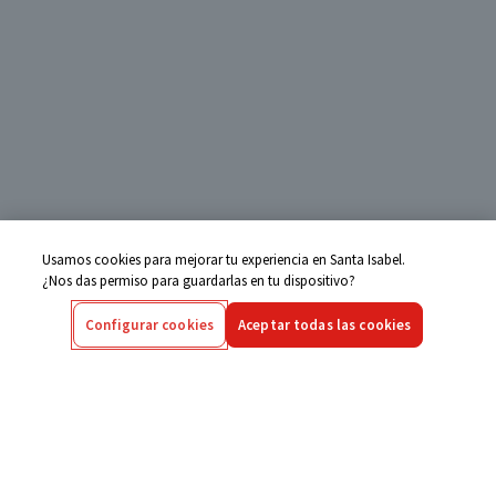
Usamos cookies para mejorar tu experiencia en Santa Isabel.
¿Nos das permiso para guardarlas en tu dispositivo?
Configurar cookies
Aceptar todas las cookies
Centro de Ayuda
Si tienes alguna duda ingresa aquí
Seguimiento de Compras