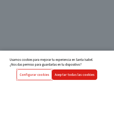
Usamos cookies para mejorar tu experiencia en Santa Isabel.
¿Nos das permiso para guardarlas en tu dispositivo?
Configurar cookies
Aceptar todas las cookies
Centro de Ayuda
Si tienes alguna duda ingresa aquí
Seguimiento de Compras