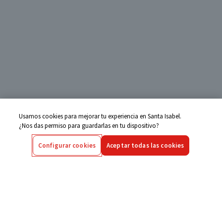
Usamos cookies para mejorar tu experiencia en Santa Isabel.
¿Nos das permiso para guardarlas en tu dispositivo?
Configurar cookies
Aceptar todas las cookies
Centro de Ayuda
Si tienes alguna duda ingresa aquí
Seguimiento de Compras