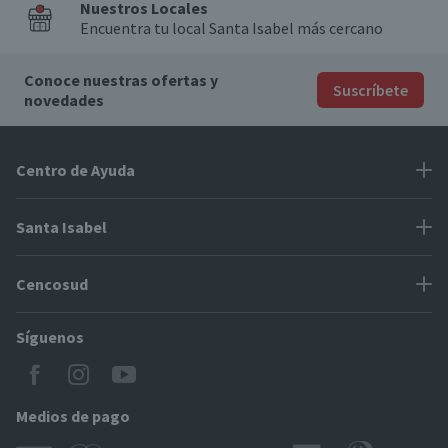
Nuestros Locales
Encuentra tu local Santa Isabel más cercano
Conoce nuestras ofertas y
Suscríbete
novedades
Centro de Ayuda
Problemas con tu pedido
Santa Isabel
Información de pago
Proveedores
Cencosud
Cómo modificar mis datos
Espacio Mypes
Modos de entrega y cobertura
Síguenos
Paris
Concursos
Locales Santa Isabel
Jumbo
CyberDay
Cómo comprar en SantaIsabel.cl
Easy
Medios de pago
BlackFriday
Servicio al cliente
Tarjeta Cencosud Scotiabank