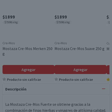
$1899
$1899
$1
$7596 x kg
$7596 x kg
$2
Cre-Mos
Cre-Mos
Cui
Mostaza Cre-Mos Merken 250
Mostaza Cre-Mos Suave 250 g
Mos
g
Agregar
Agregar
Producto sin calificar
Producto sin calificar
Descripción
La Mostaza Cre-Mos Fuerte se obtiene gracias a la
combinación de finas hierbas y vinagres de altísima calidad.