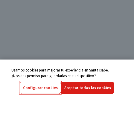
Usamos cookies para mejorar tu experiencia en Santa Isabel.
¿Nos das permiso para guardarlas en tu dispositivo?
Configurar cookies
Aceptar todas las cookies
Centro de Ayuda
Si tienes alguna duda ingresa aquí
Seguimiento de Compras