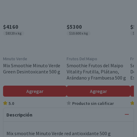
$4160
$5300
$5
$8320 x kg
$10.600 x kg
$1
Minuto Verde
Frutos Del Maipo
Fru
Mix Smoothie Minuto Verde
Smoothie Frutos del Maipo
Sm
Green Desintoxicante 500 g
Vitality Frutilla, Plátano,
De
Arándano y Frambuesa 500 g
Esp
Agregar
Agregar
5.0
Producto sin calificar
Descripción
Mix smoothie Minuto Verde red antioxidante 500 g