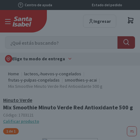
Centro de ayuda
Estado del pedido
Ingresar
Elige tu modo de entrega
Home
lacteos,-huevos-y-congelados
frutas-y-pulpas-congeladas
smoothies-y-acai
Mix Smoothie Minuto Verde Red Antioxidante 500 g
Minuto Verde
Mix Smoothie Minuto Verde Red Antioxidante 500 g
Código:
1703121
Calificar producto
1 de 1