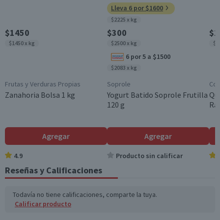
(g)
Lleva 6 por $1600
$2225 x kg
Sodio (mg)
4
5
$1450
$300
$1
Fibra (g)
2,4
3
$1450 x kg
$2500 x kg
$2
6 por 5 a $1500
*Ingesta de referencia de un adulto promedio (8400 kj / 2000 kcal)
$2083 x kg
Frutas y Verduras Propias
Soprole
Col
Zanahoria Bolsa 1 kg
Yogurt Batido Soprole Frutilla
Qu
120 g
Ral
Agregar
Agregar
4.9
Producto sin calificar
Reseñas y Calificaciones
Todavía no tiene calificaciones, comparte la tuya.
Calificar producto