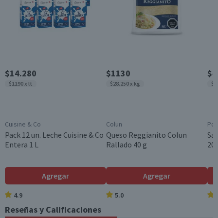
Hidratos de Carbon
6,1
0,9
País de Origen
o disponibles (g)
Chile
Azúcares totales
6,1
0,9
(g)
Sodio (mg)
15
2,3
$14.280
$1130
$4
*Ingesta de referencia de un adulto promedio (8400 kj / 2000 kcal)
$1190 x lt
$28.250 x kg
$3
Cuisine & Co
Colun
Pom
Pack 12 un. Leche Cuisine & Co
Queso Reggianito Colun
Sa
Entera 1 L
Rallado 40 g
200
Agregar
Agregar
4.9
5.0
Reseñas y Calificaciones