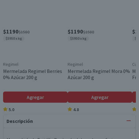
$1190
$1190
$1
$1580
$1580
$5950 x kg
$5950 x kg
$5
Regimel
Regimel
Cui
Mermelada Regimel Berries
Mermelada Regimel Mora 0%
Me
0% Azúcar 200 g
Azúcar 200 g
Fru
Agregar
Agregar
5.0
4.8
Descripción