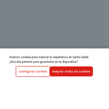
Usamos cookies para mejorar tu experiencia en Santa Isabel.
¿Nos das permiso para guardarlas en tu dispositivo?
Configurar cookies
Aceptar todas las cookies
Centro de Ayuda
Si tienes alguna duda ingresa aquí
Seguimiento de Compras