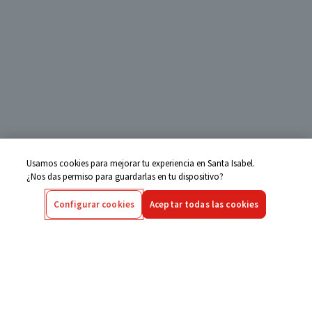
Usamos cookies para mejorar tu experiencia en Santa Isabel.
¿Nos das permiso para guardarlas en tu dispositivo?
Configurar cookies
Aceptar todas las cookies
Centro de Ayuda
Si tienes alguna duda ingresa aquí
Seguimiento de Compras