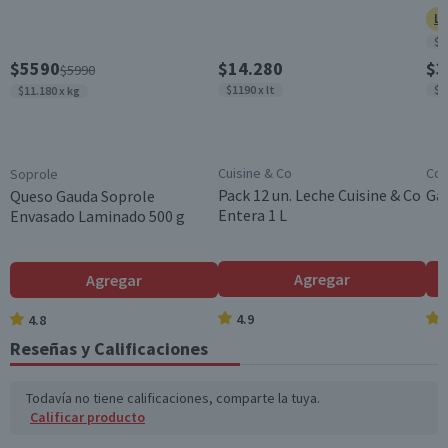
Metal
Ll
$8
Dimensiones
$5590
$14.280
$3
$5990
10.9 x 16.5 x 3.8 cm
$1190 x lt
$9
$11.180 x kg
País de Origen
Importado
Área de Desarrollo
Cuisine & Co
Cos
Soprole
Creatividad
Pack 12 un. Leche Cuisine & Co
Gal
Queso Gauda Soprole
Entera 1 L
Envasado Laminado 500 g
Peso
0.04 kg
Edad Recomendada
Agregar
Agregar
3 Años +
4.9
4.8
Incluye
Reseñas y Calificaciones
1 autito
Garantía Mínima Legal
Todavía no tiene calificaciones, comparte la tuya.
6 meses, a partir de la entrega del producto
Calificar producto