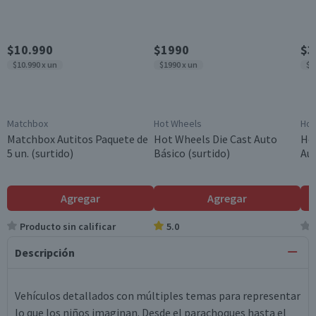
$10.990
$1990
$3
$10.990 x un
$1990 x un
$3
Matchbox
Hot Wheels
Hot
Matchbox Autitos Paquete de
Hot Wheels Die Cast Auto
Hot
5 un. (surtido)
Básico (surtido)
Aut
Agregar
Agregar
Producto sin calificar
5.0
Descripción
Vehículos detallados con múltiples temas para representar
lo que los niños imaginan. Desde el parachoques hasta el