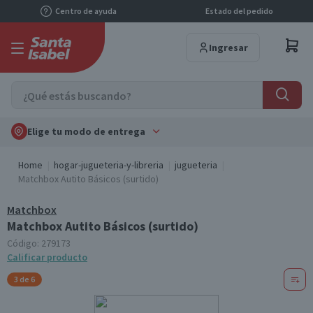
Centro de ayuda
Estado del pedido
Ingresar
Elige tu modo de entrega
Home
hogar-jugueteria-y-libreria
jugueteria
Matchbox Autito Básicos (surtido)
Matchbox
Matchbox Autito Básicos (surtido)
Código:
279173
Calificar producto
3 de 6