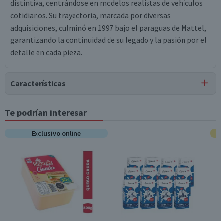
distintiva, centrándose en modelos realistas de vehículos
cotidianos. Su trayectoria, marcada por diversas
adquisiciones, culminó en 1997 bajo el paraguas de Mattel,
garantizando la continuidad de su legado y la pasión por el
detalle en cada pieza.
Características
Tipo de Producto
Te podrían interesar
Autos y Camionetas
Exclusivo online
Variantes del Surtido
8 variantes
Surtido
Sí
Incluye Pilas
No
Material