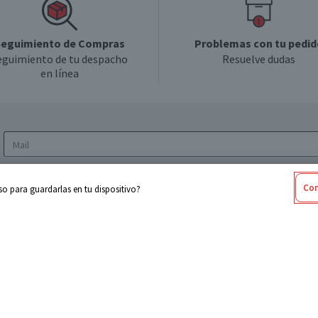
eguimiento de Compras
Problemas con tu pedid
eguimiento de tu despacho
Resuelve dudas
en línea
Acepto los
Términos y Condiciones
y la
Política
Con
o para guardarlas en tu dispositivo?
de privacidad y de tratamiento de datos
personales
sabel
Cencosud
ores
Paris