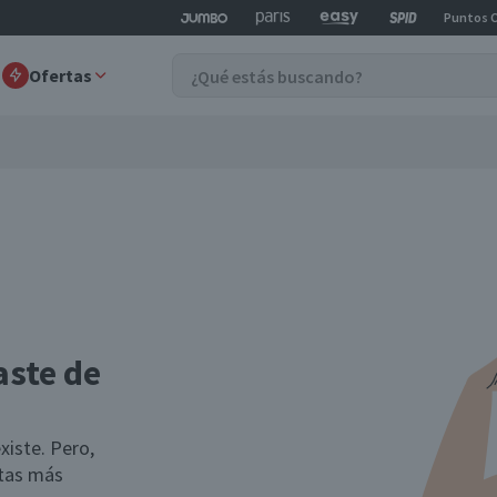
Puntos 
Ofertas
aste de
xiste. Pero,
rtas más