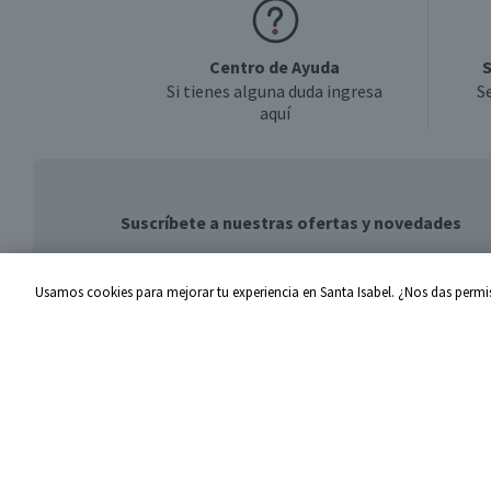
Centro de Ayuda
S
Si tienes alguna duda ingresa
S
aquí
Suscríbete a nuestras ofertas y novedades
Usamos cookies para mejorar tu experiencia en Santa Isabel. ¿Nos das permis
Centro de Ayuda
Santa I
Problemas con tu pedido
Proveed