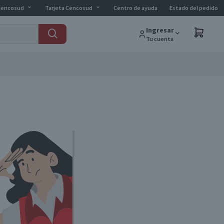
Cencosud
Tarjeta Cencosud
Centro de ayuda
Estado del pedido
Ingresar
Tu cuenta