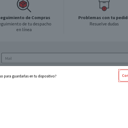
eguimiento de Compras
Problemas con tu pedid
eguimiento de tu despacho
Resuelve dudas
en línea
Acepto los
Términos y Condiciones
y la
Política
Con
o para guardarlas en tu dispositivo?
de privacidad y de tratamiento de datos
personales
sabel
Cencosud
ores
Paris