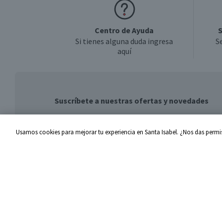
Centro de Ayuda
S
Si tienes alguna duda ingresa
S
aquí
Suscríbete a nuestras ofertas y novedades
Usamos cookies para mejorar tu experiencia en Santa Isabel. ¿Nos das permis
Centro de Ayuda
Santa I
Problemas con tu pedido
Proveed