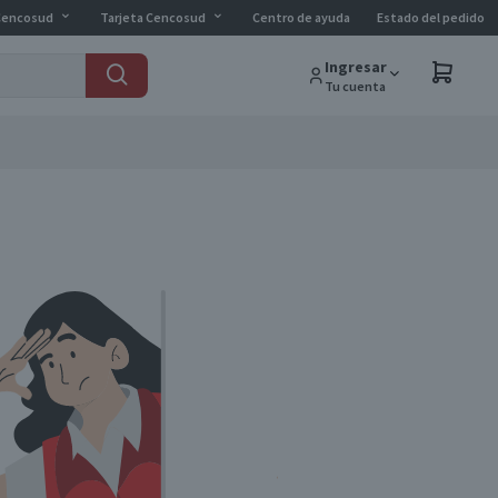
Cencosud
Tarjeta Cencosud
Centro de ayuda
Estado del pedido
Ingresar
Tu cuenta