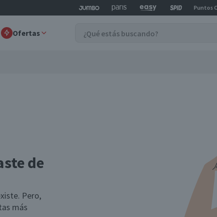
Puntos 
Ofertas
aste de
xiste. Pero,
rtas más