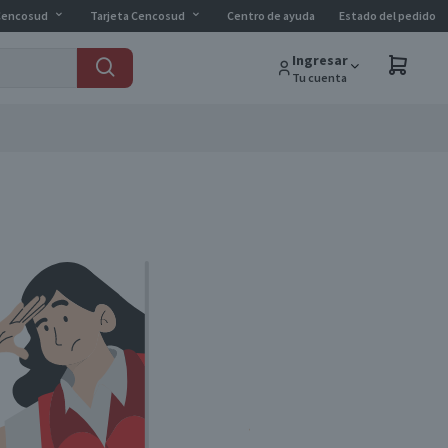
Cencosud
Tarjeta Cencosud
Centro de ayuda
Estado del pedido
Ingresar
Tu cuenta