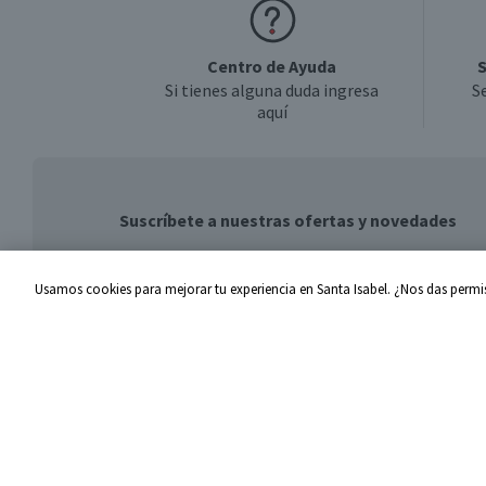
Centro de Ayuda
S
Si tienes alguna duda ingresa
S
aquí
Suscríbete a nuestras ofertas y novedades
Usamos cookies para mejorar tu experiencia en Santa Isabel. ¿Nos das permis
Centro de Ayuda
Santa I
Problemas con tu pedido
Proveed