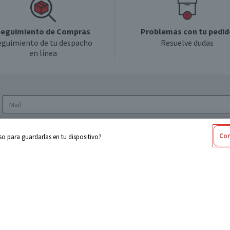
eguimiento de Compras
Problemas con tu pedid
eguimiento de tu despacho
Resuelve dudas
en línea
Acepto los
Términos y Condiciones
y la
Política
Con
o para guardarlas en tu dispositivo?
de privacidad y de tratamiento de datos
personales
sabel
Cencosud
ores
Paris