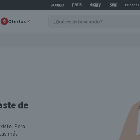
Puntos 
Ofertas
aste de
xiste. Pero,
rtas más