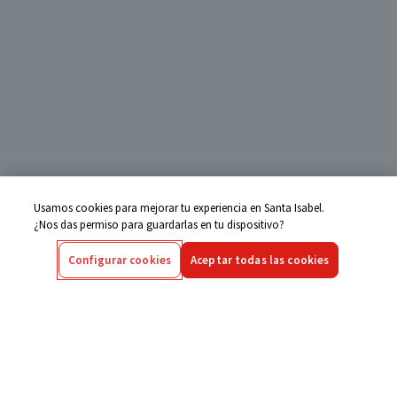
Usamos cookies para mejorar tu experiencia en Santa Isabel.
¿Nos das permiso para guardarlas en tu dispositivo?
Configurar cookies
Aceptar todas las cookies
Centro de Ayuda
Si tienes alguna duda ingresa aquí
Seguimiento de Compras