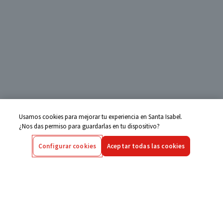
Usamos cookies para mejorar tu experiencia en Santa Isabel.
¿Nos das permiso para guardarlas en tu dispositivo?
Configurar cookies
Aceptar todas las cookies
Centro de Ayuda
Si tienes alguna duda ingresa aquí
Seguimiento de Compras