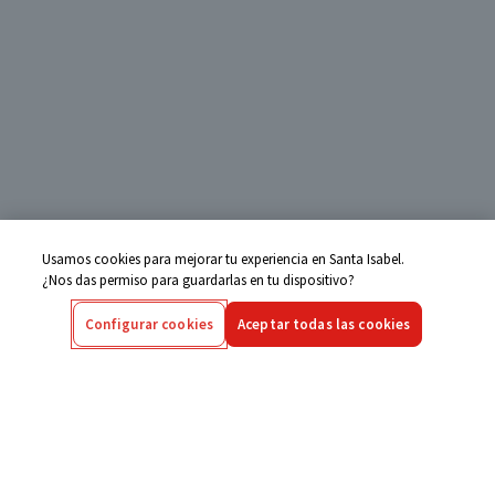
Usamos cookies para mejorar tu experiencia en Santa Isabel.
¿Nos das permiso para guardarlas en tu dispositivo?
Configurar cookies
Aceptar todas las cookies
Centro de Ayuda
Si tienes alguna duda ingresa aquí
Seguimiento de Compras