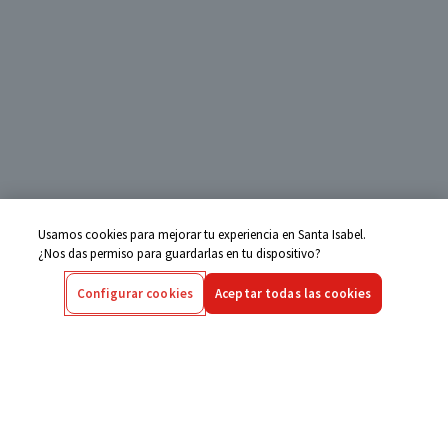
Usamos cookies para mejorar tu experiencia en Santa Isabel.
¿Nos das permiso para guardarlas en tu dispositivo?
Configurar cookies
Aceptar todas las cookies
Centro de Ayuda
Si tienes alguna duda ingresa aquí
Seguimiento de Compras