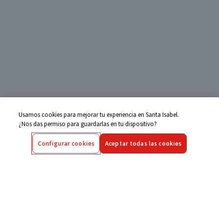
Usamos cookies para mejorar tu experiencia en Santa Isabel.
¿Nos das permiso para guardarlas en tu dispositivo?
Configurar cookies
Aceptar todas las cookies
Centro de Ayuda
Si tienes alguna duda ingresa aquí
Seguimiento de Compras