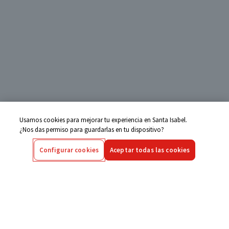
Usamos cookies para mejorar tu experiencia en Santa Isabel.
¿Nos das permiso para guardarlas en tu dispositivo?
Configurar cookies
Aceptar todas las cookies
Centro de Ayuda
Si tienes alguna duda ingresa aquí
Seguimiento de Compras