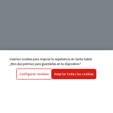
Usamos cookies para mejorar tu experiencia en Santa Isabel.
¿Nos das permiso para guardarlas en tu dispositivo?
Configurar cookies
Aceptar todas las cookies
Centro de Ayuda
Si tienes alguna duda ingresa aquí
Seguimiento de Compras