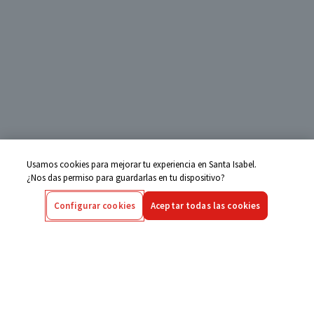
Usamos cookies para mejorar tu experiencia en Santa Isabel.
¿Nos das permiso para guardarlas en tu dispositivo?
Configurar cookies
Aceptar todas las cookies
Centro de Ayuda
Si tienes alguna duda ingresa aquí
Seguimiento de Compras