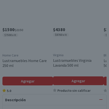
$1500
$4380
$3
$2150
$8760 x lt
$7500 x lt
$6
Virginia
Home Care
Bl
Lustramuebles Virginia
Lustramuebles Home Care
Lu
Lavanda 500 ml
250 ml
50
Agregar
Agregar
Producto sin calificar
5.0
Descripción