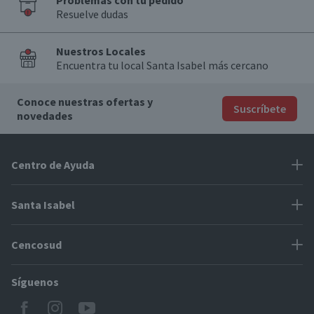
Problemas con tu pedido
Resuelve dudas
Nuestros Locales
Encuentra tu local Santa Isabel más cercano
Conoce nuestras ofertas y
Suscríbete
novedades
Centro de Ayuda
Problemas con tu pedido
Santa Isabel
Información de pago
Proveedores
Cencosud
Cómo modificar mis datos
Espacio Mypes
Modos de entrega y cobertura
Síguenos
Paris
Concursos
Locales Santa Isabel
Jumbo