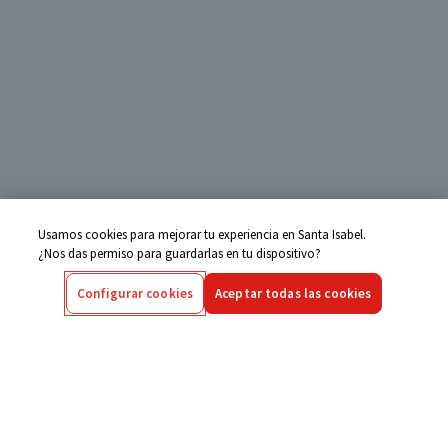
Usamos cookies para mejorar tu experiencia en Santa Isabel.
¿Nos das permiso para guardarlas en tu dispositivo?
Configurar cookies
Aceptar todas las cookies
Centro de Ayuda
Si tienes alguna duda ingresa aquí
Seguimiento de Compras