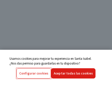
Usamos cookies para mejorar tu experiencia en Santa Isabel.
¿Nos das permiso para guardarlas en tu dispositivo?
Configurar cookies
Aceptar todas las cookies
Centro de Ayuda
Si tienes alguna duda ingresa aquí
Seguimiento de Compras