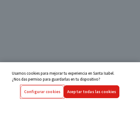
Usamos cookies para mejorar tu experiencia en Santa Isabel.
¿Nos das permiso para guardarlas en tu dispositivo?
Configurar cookies
Aceptar todas las cookies
Centro de Ayuda
Si tienes alguna duda ingresa aquí
Seguimiento de Compras