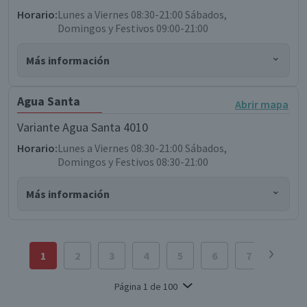
Horario:
Lunes a Viernes 08:30-21:00 Sábados,
Domingos y Festivos 09:00-21:00
Más información
Conocer zona de despacho
Agua Santa
Cómo llegar
Abrir mapa
Gerente
Variante Agua Santa 4010
Carlos Aravena Romo
Horario:
Lunes a Viernes 08:30-21:00 Sábados,
Domingos y Festivos 08:30-21:00
Más información
Conocer zona de despacho
Cómo llegar
Gerente
1
2
3
4
5
6
7
8
Cristian Toro Espinoza
Página
1
de
100